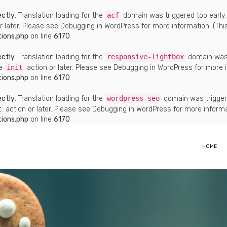
ectly
. Translation loading for the
acf
domain was triggered too early. 
r later. Please see
Debugging in WordPress
for more information. (Thi
ions.php
on line
6170
ectly
. Translation loading for the
responsive-lightbox
domain was t
he
init
action or later. Please see
Debugging in WordPress
for more i
ions.php
on line
6170
ectly
. Translation loading for the
wordpress-seo
domain was triggered
t
action or later. Please see
Debugging in WordPress
for more informa
ions.php
on line
6170
HOME