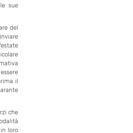
lle sue
lare del
inviare
festate
colare
rmativa
essere
rima il
Garante
erzi che
odalità
in loro