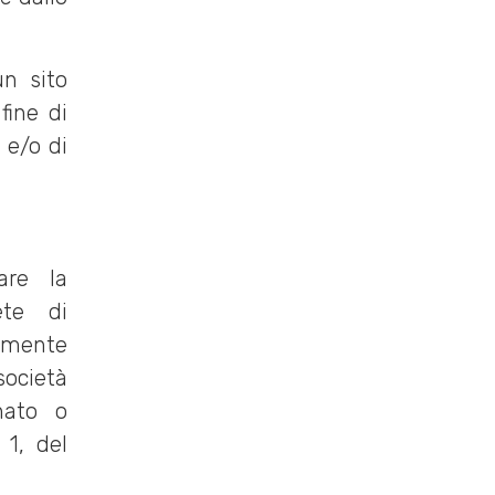
un sito
fine di
 e/o di
uare la
ete di
amente
ocietà
onato o
 1, del