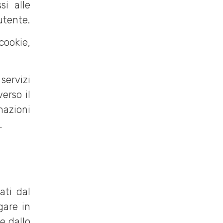
i alle
utente.
cookie,
servizi
erso il
mazioni
.
ati dal
gare in
e dallo