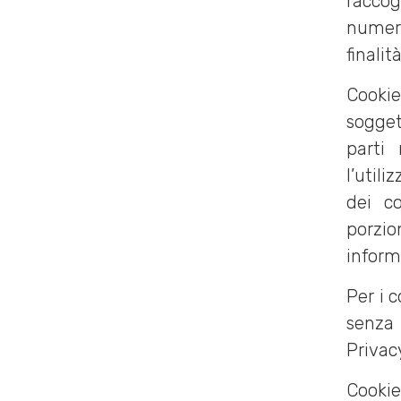
raccog
numero
finalit
Cookie
sogget
parti 
l’util
dei c
porzio
inform
Per i c
senza 
Privacy
Cookie