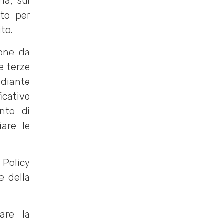
ma, sul
ito per
ito.
ione da
e terze
ediante
icativo
nto di
iare le
e Policy
e della
rare la