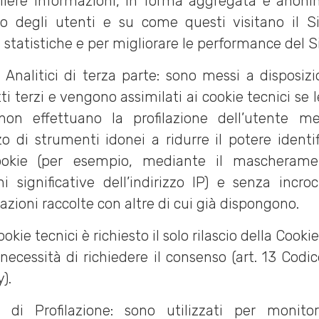
liere informazioni, in forma aggregata e anoni
 degli utenti e su come questi visitano il S
à statistiche e per migliorare le performance del S
 Analitici di terza parte: sono messi a disposiz
ti terzi e vengono assimilati ai cookie tecnici se l
non effettuano la profilazione dell’utente m
izzo di strumenti idonei a ridurre il potere identif
ookie (per esempio, mediante il mascherame
ni significative dell’indirizzo IP) e senza incroc
azioni raccolte con altre di cui già dispongono.
ookie tecnici è richiesto il solo rilascio della Cooki
necessità di richiedere il consenso (art. 13 Codic
).
 di Profilazione: sono utilizzati per monito