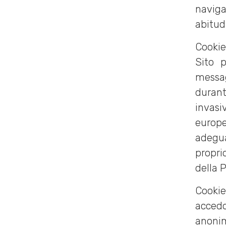
naviga
abitudi
Cookie 
Sito p
messag
duran
invasi
europ
adegua
propri
della P
Cookie 
accedo
anonim