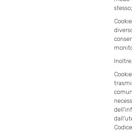
stesso
Cookie
divers
consen
monito
Inoltre
Cookie
trasm
comun
neces
dell’i
dall’u
Codice