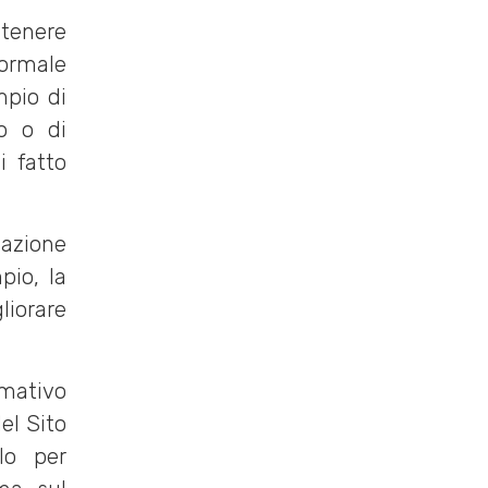
 tenere
 normale
mpio di
o o di
i fatto
gazione
pio, la
gliorare
rmativo
del Sito
lo per