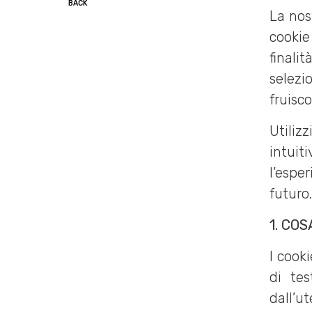
BACK
La nost
cookie
finali
selezi
fruisco
Utiliz
intuit
l’espe
futuro
1. COS
I cook
di tes
dall’u