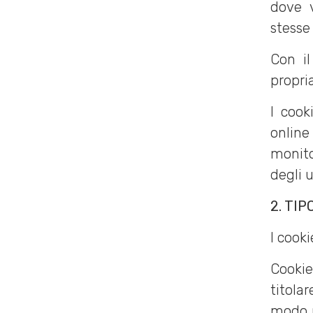
dove 
stesse
Con il
propria
I cook
online
monito
degli 
2. TIP
I cook
Cookie
titola
modo p