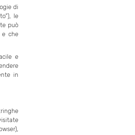
logie di
o”), le
nte può
o e che
acile e
rendere
ente in
tringhe
isitate
owser),